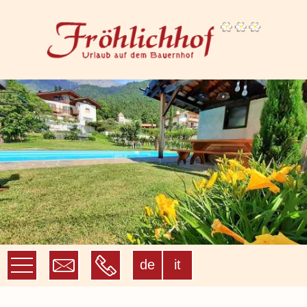
de
it